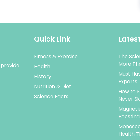
Quick Link
Latest
Fitness & Exercise
The Scie
More Tha
 provide
Health
Must Hav
History
Experts
Nutrition & Diet
How to S
Science Facts
Never Sk
Magnesiu
Boosting
Monosodi
Health T