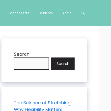
Science Facts
Students
About
Search
Search
The Science of Stretching:
Why Flexibility Matters